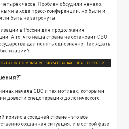
четырёх часов. Проблем обсудили немало,
нными в ходе пресс-конференции, но были и
гли быть не затронуты.
илизации в России для продолжения
и. А то, что наша страна не остановит СВО
государства дал понять однозначно. Так ждать
обилизации?
 ПУТИН. ФОТО: KOMSOMOLSKAYA PRAVDA/GLOBALLOOKPRESS
шения?"
чинах начала СВО и тех мотивах, которыми
ии довести спецоперацию до логического
кризис в соседней стране - это всё
ственно созданная ситуация, и в острой фазе