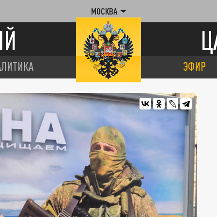
МОСКВА
ИЙ
Ц
АЛИТИКА
ЭФИР