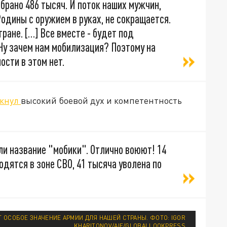
брано 486 тысяч. И поток наших мужчин,
одины с оружием в руках, не сокращается.
ране. […] Все вместе - будет под
Ну зачем нам мобилизация? Поэтому на
сти в этом нет.
ркнул
высокий боевой дух и компетентность
ли название "мобики". Отлично воюют! 14
одятся в зоне СВО, 41 тысяча уволена по
 ОСОБОЕ ЗНАЧЕНИЕ АРМИИ ДЛЯ НАШЕЙ СТРАНЫ. ФОТО: IGOR
KHARITONOV/AIF/GLOBALLOOKPRESS