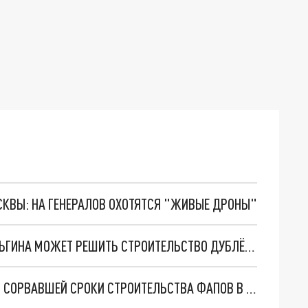
ОСКВЫ: НА ГЕНЕРАЛОВ ОХОТЯТСЯ "ЖИВЫЕ ДРОНЫ"
ПРОБЛЕМУ НИЖЕГОРОДЦЕВ С ПРОБКАМИ У ОЛЬГИНА МОЖЕТ РЕШИТЬ СТРОИТЕЛЬСТВО ДУБЛЁРА ПРОСПЕКТА ГАГАРИНА
ЗАДЕРЖАЛИ ГЛАВУ КОМПАНИИ-ПОДРЯДЧИКА, СОРВАВШЕЙ СРОКИ СТРОИТЕЛЬСТВА ФАПОВ В НИЖЕГОРОДСКОЙ ОБЛАСТИ