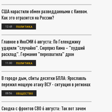
США нарастили обмен разведданными с Киевом.
Как это отразится на России?
12:48
ПОЛИТИКА
Главное в ИноСМИ 6 августа: По Геленджику
ударили "случайно". Сюрприз Кима – "худший
расклад". Германия "перехватила" дрон
11:00
ПОЛИТИКА
В городе дым, сбиты десятки БПЛА: Ярославль
пережил мощную атаку ВСУ - ситуация в регионах
08:56
ОБЩЕСТВО
Сводка с фронтов СВО 6 августа: Так вот зачем