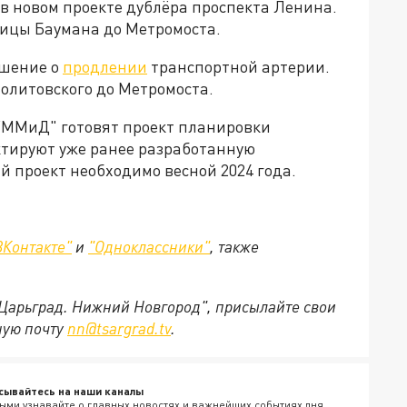
в новом проекте дублёра проспекта Ленина.
лицы Баумана до Метромоста.
ешение о
продлении
транспортной артерии.
Молитовского до Метромоста.
УММиД" готовят проект планировки
ктируют уже ранее разработанную
 проект необходимо весной 2024 года.
ВКонтакте"
и
"Одноклассники"
,
также
"Царьград. Нижний Новгород", присылайте свои
ную почту
nn@tsargrad.tv
.
сывайтесь на наши каналы
ыми узнавайте о главных новостях и важнейших событиях дня.