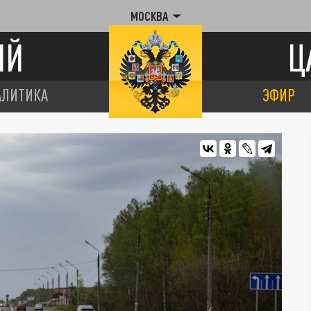
МОСКВА
ИЙ
Ц
АЛИТИКА
ЭФИР