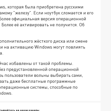
ows, которая была приобретена русскими
амому "железу". Если ноутбук сломается и его
ё. Более официальная версия операционной
 Более её активировать не получится. Об
дополнительного жёсткого диска или смене
и на активацию Windows могут повлиять
а.
йчас избавлены от такой проблемы.
 без предустановленной операционной
ерь пользователи вольны выбирать сами,
ивать даже бесплатные программные
операционные системы, способные по
ndows.
сывайтесь на наши каналы