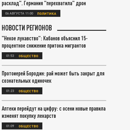
расклад". Германия "перехватила" дрон
06 АВГУСТА 11:00
ПОЛИТИКА
НОВОСТИ РЕГИОНОВ
"Некое лукавство": Кабанов объяснил 15-
процентное снижение притока мигрантов
01:53
ОБЩЕСТВО
Протоиерей Бородин: рай может быть закрыт для
сознательных одиночек
01:23
ОБЩЕСТВО
Аптеки перейдут на цифру: с осени новые правила
изменят покупку лекарств
01:09
ОБЩЕСТВО