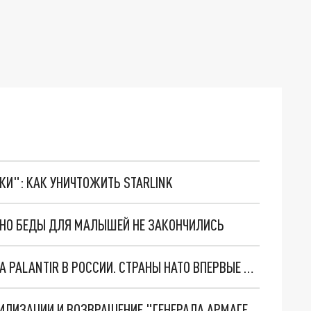
ТКИ": КАК УНИЧТОЖИТЬ STARLINK
. НО БЕДЫ ДЛЯ МАЛЫШЕЙ НЕ ЗАКОНЧИЛИСЬ
"ОЧЕНЬ ПЛОХИЕ НОВОСТИ": БОЛЬШАЯ ОШИБКА PALANTIR В РОССИИ. СТРАНЫ НАТО ВПЕРВЫЕ ЗА СВО ОСТАНОВИЛИ ПОСТАВКИ ОРУЖИЯ. ВСУ ТЕРЯЮТ ПРИГРАНИЧЬЕ?
ТРИ ГЛАВНЫХ ИНСАЙДА ОБ СВО. ОТМЕНА МОБИЛИЗАЦИИ И ВОЗВРАЩЕНИЕ "ГЕНЕРАЛА АРМАГЕДДОНА"? ОТЛИЧНЫЕ НОВОСТИ, КОТОРЫЕ ЖДАЛИ ВСЕ