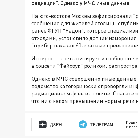
радиации". Однако у МЧС иные данные.
На юго-востоке Москвы зафиксировали "
сообщение для жителей столицы опублик
ранее ФГУП "Радон", которое специализ
отходами, установило датчик измерения
"прибор показал 60-кратные превышени
Интернет-газета цитирует и сообщение 
в соцсети "Фейсбук" роликом, распростр
Однако в МЧС совершенно иные данные о
ведомстве категорически опровергли и
радиационном фоне в столице. Спасател
что ни о каком превышении нормы речи н
Подпи
ДЗЕН
ТЕЛЕГРАМ
и перв