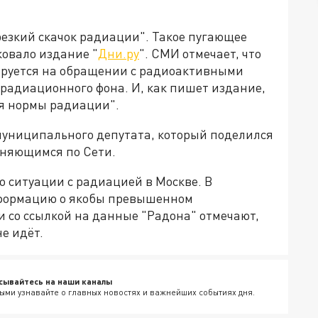
резкий скачок радиации". Такое пугающее
овало издание "
Дни.ру
". СМИ отмечает, что
ируется на обращении с радиоактивными
 радиационного фона. И, как пишет издание,
я нормы радиации".
муниципального депутата, который поделился
аняющимся по Сети.
 ситуации с радиацией в Москве. В
нформацию о якобы превышенном
и со ссылкой на данные "Радона" отмечают,
е идёт.
сывайтесь на наши каналы
ыми узнавайте о главных новостях и важнейших событиях дня.