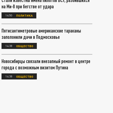
Стали известны имена пилотов ВСУ, разбившихся
на Ми-8 при бегстве от удара
14:50
ПОЛИТИКА
Пятисантиметровые американские тараканы
заполонили дачи в Подмосковье
14:38
ОБЩЕСТВО
Новосибирцы связали внезапный ремонт в центре
города с возможным визитом Путина
14:38
ОБЩЕСТВО