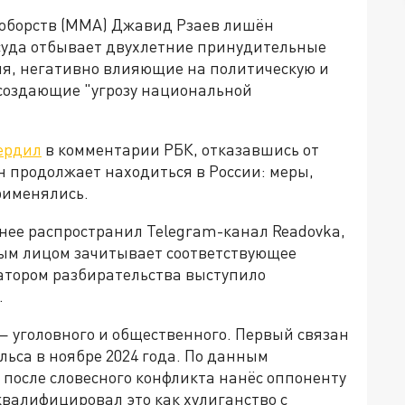
оборств (ММА) Джавид Рзаев лишён
суда отбывает двухлетние принудительные
я, негативно влияющие на политическую и
 создающие "угрозу национальной
ердил
в комментарии РБК, отказавшись от
н продолжает находиться в России: меры,
рименялись.
ее распространил Telegram-канал Readovka,
ытым лицом зачитывает соответствующее
атором разбирательства выступило
.
— уголовного и общественного. Первый связан
льса в ноябре 2024 года. По данным
 после словесного конфликта нанёс оппоненту
 квалифицировал это как хулиганство с