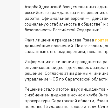
Азербайджанский боец смешанных един
российского гражданства и по решению 
работы. Официальная версия — "действи
социальную стабильность в обществе" и
безопасности Российской Федерации".
Факт лишения гражданства Рзаев
подтв
дальнейших пояснений. По его словам, о
связанные с его выдворением, пока не п
Информацию о лишении гражданства ран
опубликовав видео, где человек с закр
решение. Согласно этим данным, иници
управление ФСБ по Саратовской области
Решение стало итогом двух инцидентов 
с избиением диджея в ночном клубе Энге
прокуратуры Саратовской области, Рзаев
не менее 15 ударов по голове и телу. Суд