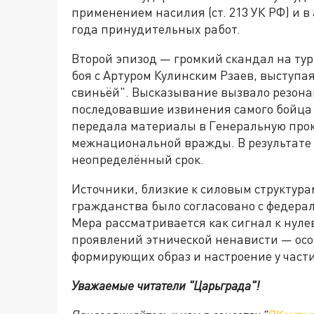
применением насилия (ст. 213 УК РФ) и в
года принудительных работ.
Второй эпизод — громкий скандал на турн
боя с Артуром Кулинским Рзаев, выступая
свиньёй". Высказывание вызвало резонан
последовавшие извинения самого бойца 
передала материалы в Генеральную прок
межнациональной вражды. В результате 
неопределённый срок.
Источники, близкие к силовым структура
гражданства было согласовано с федер
Мера рассматривается как сигнал к нул
проявлений этнической ненависти — осо
формирующих образ и настроение у част
Уважаемые читатели "Царьграда"!