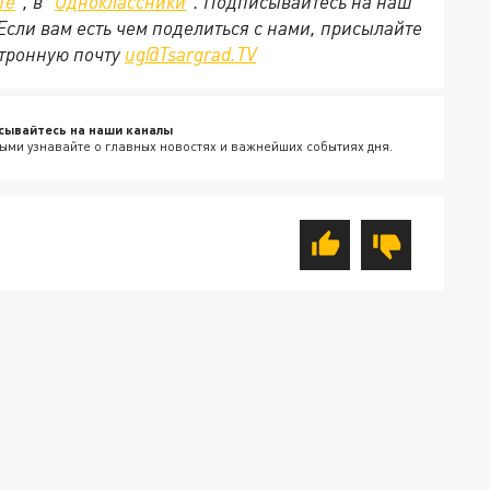
те
", в "
Одноклассники
". Подписывайтесь на наш
 Если вам есть чем поделиться с нами, присылайте
ктронную почту
ug@Tsargrad.TV
сывайтесь на наши каналы
ыми узнавайте о главных новостях и важнейших событиях дня.