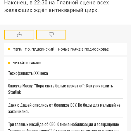
Наконец, в 22:30 на Главной сцене всех
желающих ждёт антикварный цирк.
ТЕГИ:
Г.О. ПУШКИНСКИЙ
НОЧЬ В ПАРКЕ В ПОДМОСКОВЬЕ
ЧИТАЙТЕ ТАКЖЕ:
Технофашисты XXI века
Оплеуха Маску. "Пора снять белые перчатки": Как уничтожить
Starlink
Даня с Дашей спаслись от боевиков ВСУ. Но беды для малышей не
закончились
Три главных инсайда об СВО. Отмена мобилизации и возвращение
"генерала Армагеддона"? Отличные новости, которые ждали все