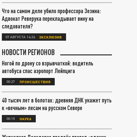
Что на самом деле убило профессора Зезина:
Адвокат Реверука перекладывает вину на
следователя?
07 АВГУСТА 14:24
ЭКСКЛЮЗИВ
НОВОСТИ РЕГИОНОВ
Ногой по дрону со взрывчаткой: водитель
автобуса спас аэропорт Лейпцига
00:27
ПРОИСШЕСТВИЯ
40 тысяч лет в болотах: древняя ДНК укажет путь
к «вечным» лесам на русском Севере
00:15
НАУКА