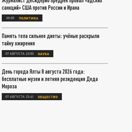
Журналист Десидерио предрёк провал «адских
санкций» США против России и Ирана
00:05
ПОЛИТИКА
Память тела сильнее диеты: учёные раскрыли
тайну ожирения
07 АВГУСТА 23:50
НАУКА
День города Ялты 8 августа 2026 года:
бесплатные музеи и летняя резиденция Деда
Мороза
07 АВГУСТА 23:41
ОБЩЕСТВО