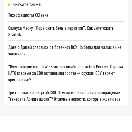
ЧИТАЙТЕ ТАКЖЕ:
Технофашисты XXI века
Оплеуха Маску. "Пора снять белые перчатки": Как уничтожить
Starlink
Даня с Дашей спаслись от боевиков ВСУ. Но беды для малышей не
закончились
"Очень плохие новости": Большая ошибка Palantir в России. Страны
НАТО впервые за СВО остановили поставки оружия. ВСУ теряют
приграничье?
Три главных инсайда об СВО. Отмена мобилизации и возвращение
"генерала Армагеддона"? Отличные новости, которые ждали все