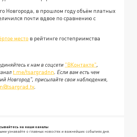
о Новгорода, в прошлом году объём платных
еличился почти вдвое по сравнению с
ёртое место
в рейтинге гостеприимства
диняйтесь к нам в соцсети
"ВКонтакте"
,
канал
t.me/tsargradnn
. Если вам есть чем
ний Новгород", присылайте свои наблюдения,
n@tsargrad.tv
.
сывайтесь на наши каналы
ыми узнавайте о главных новостях и важнейших событиях дня.