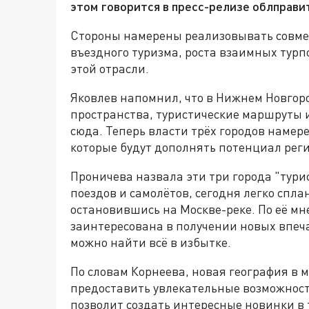
этом говорится в пресс-релизе облправи
Стороны намерены реализовывать совме
въездного туризма, роста взаимных турп
этой отрасли.
Яковлев напомнил, что в Нижнем Новгор
пространства, туристические маршруты и
сюда. Теперь власти трёх городов намер
которые будут дополнять потенциал рег
Проничева назвала эти три города "тури
поездов и самолётов, сегодня легко спла
остановившись на Москве-реке. По её м
заинтересована в получении новых впеча
можно найти всё в избытке.
По словам Корнеева, новая география в 
предоставить увлекательные возможност
позволит создать интересные новинки в 