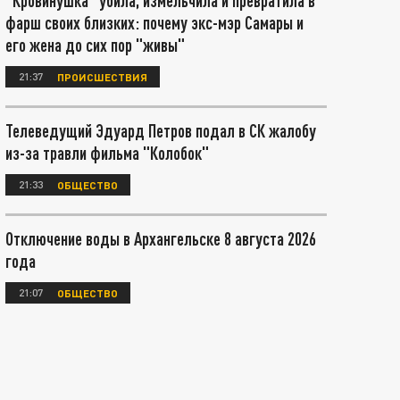
"Кровинушка" убила, измельчила и превратила в
фарш своих близких: почему экс-мэр Самары и
его жена до сих пор "живы"
21:37
ПРОИСШЕСТВИЯ
Телеведущий Эдуард Петров подал в СК жалобу
из-за травли фильма "Колобок"
21:33
ОБЩЕСТВО
Отключение воды в Архангельске 8 августа 2026
года
21:07
ОБЩЕСТВО