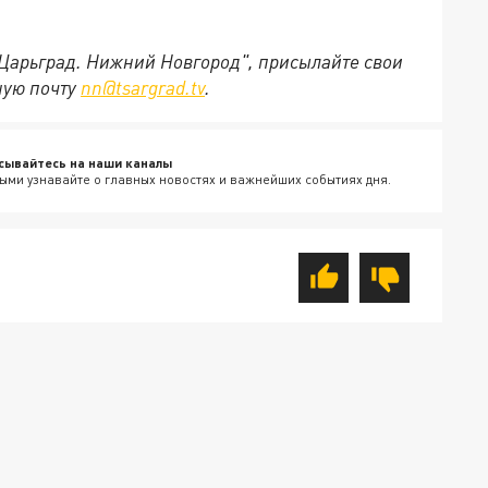
"Царьград. Нижний Новгород", присылайте свои
ную почту
nn@tsargrad.tv
.
сывайтесь на наши каналы
ыми узнавайте о главных новостях и важнейших событиях дня.