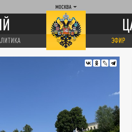
МОСКВА
ИЙ
Ц
АЛИТИКА
ЭФИР