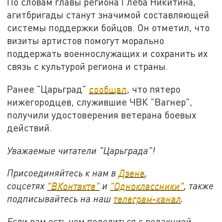
По словам главы региона Глеба Никитина,
агитбригады станут значимой составляющей
системы поддержки бойцов. Он отметил, что
визиты артистов помогут морально
поддержать военнослужащих и сохранить их
связь с культурой региона и страны.
Ранее "Царьград"
сообщал
, что пятеро
нижегородцев, служившие ЧВК "Вагнер",
получили удостоверения ветерана боевых
действий.
Уважаемые читатели "Царьграда"!
Присоединяйтесь к нам в
Дзене
,
соцсетях
"ВКонтакте"
и
"Одноклассники"
,
также
подписывайтесь на
наш
телеграм-канал
.
Если вам есть чем поделиться с редакцией