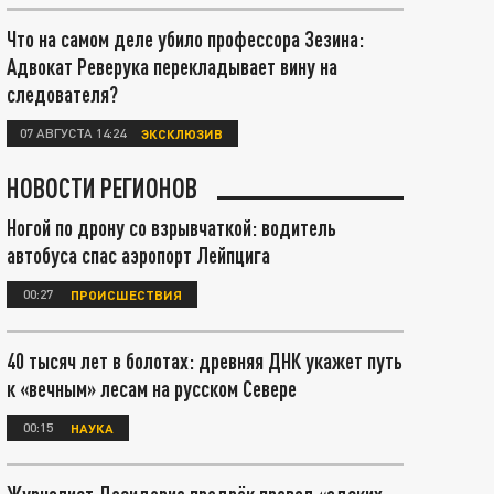
Что на самом деле убило профессора Зезина:
Адвокат Реверука перекладывает вину на
следователя?
07 АВГУСТА 14:24
ЭКСКЛЮЗИВ
НОВОСТИ РЕГИОНОВ
Ногой по дрону со взрывчаткой: водитель
автобуса спас аэропорт Лейпцига
00:27
ПРОИСШЕСТВИЯ
40 тысяч лет в болотах: древняя ДНК укажет путь
к «вечным» лесам на русском Севере
00:15
НАУКА