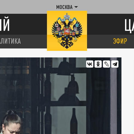
МОСКВА
ИЙ
Ц
АЛИТИКА
ЭФИР