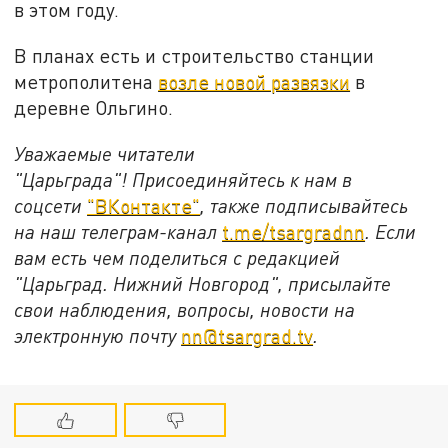
в этом году.
В планах есть и строительство станции
метрополитена
возле новой развязки
в
деревне Ольгино.
Уважаемые читатели
"Царьграда"!
Присоединяйтесь к нам в
соцсети
"ВКонтакте"
, также подписывайтесь
на наш телеграм-канал
t.me/tsargradnn
. Если
вам есть чем поделиться с редакцией
"Царьград. Нижний Новгород", присылайте
свои наблюдения, вопросы, новости на
электронную почту
nn@tsargrad.tv
.