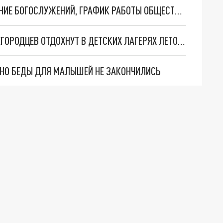
ПАСХА В НИЖНЕМ НОВГОРОДЕ 2022: РАСПИСАНИЕ БОГОСЛУЖЕНИЙ, ГРАФИК РАБОТЫ ОБЩЕСТВЕННОГО ТРАНСПОРТА
БОЛЕЕ ТРЁХ С ПОЛОВИНОЙ ТЫСЯЧ ЮНЫХ НИЖЕГОРОДЦЕВ ОТДОХНУТ В ДЕТСКИХ ЛАГЕРЯХ ЛЕТОМ 2022 ГОДА
. НО БЕДЫ ДЛЯ МАЛЫШЕЙ НЕ ЗАКОНЧИЛИСЬ