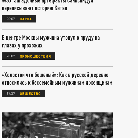
WSJ: Загадочные артефакты Саньсиндуя
переписывают историю Китая
20:07
НАУКА
В центре Москвы мужчина утонул в пруду на
глазах у прохожих
20:07
ПРОИСШЕСТВИЯ
«Холостой что бешеный»: Как в русской деревне
относились к бессемейным мужчинам и женщинам
19:29
ОБЩЕСТВО