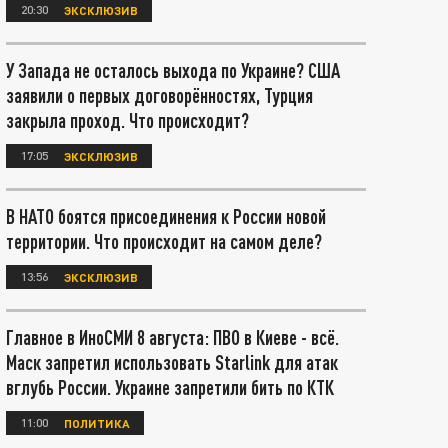
20:30
ЭКСКЛЮЗИВ
У Запада не осталось выхода по Украине? США
заявили о первых договорённостях, Турция
закрыла проход. Что происходит?
17:05
ЭКСКЛЮЗИВ
В НАТО боятся присоединения к России новой
территории. Что происходит на самом деле?
13:56
ЭКСКЛЮЗИВ
Главное в ИноСМИ 8 августа: ПВО в Киеве - всё.
Маск запретил использовать Starlink для атак
вглубь России. Украине запретили бить по КТК
11:00
ПОЛИТИКА