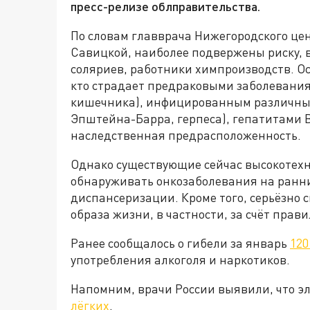
пресс-релизе облправительства.
По словам главврача Нижегородского це
Савицкой, наиболее подвержены риску, в
соляриев, работники химпроизводств. Ос
кто страдает предраковыми заболевани
кишечника), инфицированным различны
Эпштейна-Барра, герпеса), гепатитами В
наследственная предрасположенность.
Однако существующие сейчас высокотех
обнаруживать онкозаболевания на ранни
диспансеризации. Кроме того, серьёзно 
образа жизни, в частности, за счёт прав
Ранее сообщалось о гибели за январь
120
употребления алкоголя и наркотиков.
Напомним, врачи России выявили, что э
лёгких
.