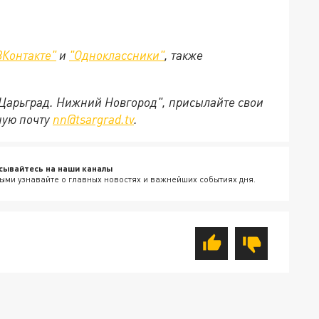
ВКонтакте"
и
"Одноклассники"
,
также
"Царьград. Нижний Новгород", присылайте свои
ную почту
nn@tsargrad.tv
.
сывайтесь на наши каналы
ыми узнавайте о главных новостях и важнейших событиях дня.