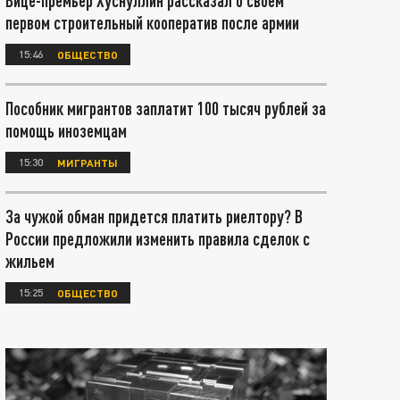
Вице-премьер Хуснуллин рассказал о своём
первом строительный кооператив после армии
15:46
ОБЩЕСТВО
Пособник мигрантов заплатит 100 тысяч рублей за
помощь иноземцам
15:30
МИГРАНТЫ
За чужой обман придется платить риелтору? В
России предложили изменить правила сделок с
жильем
15:25
ОБЩЕСТВО