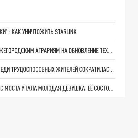
ТКИ": КАК УНИЧТОЖИТЬ STARLINK
500 МЛН РУБЛЕЙ СУБСИДИЙ ВЫДЕЛЯЕТСЯ НИЖЕГОРОДСКИМ АГРАРИЯМ НА ОБНОВЛЕНИЕ ТЕХНИКИ
В НИЖЕГОРОДСКОЙ ОБЛАСТИ СМЕРТНОСТЬ СРЕДИ ТРУДОСПОСОБНЫХ ЖИТЕЛЕЙ СОКРАТИЛАСЬ НА 16,3% В ЯНВАРЕ
В НИЖНЕМ НОВГОРОДЕ НА ЗЕЛЕНСКИЙ СЪЕЗД С МОСТА УПАЛА МОЛОДАЯ ДЕВУШКА: ЕЁ СОСТОЯНИЕ НЕИЗВЕСТНО