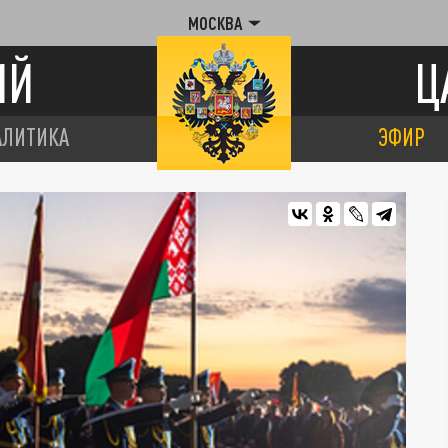
МОСКВА
ИЙ
Ц
АЛИТИКА
ЭФИР