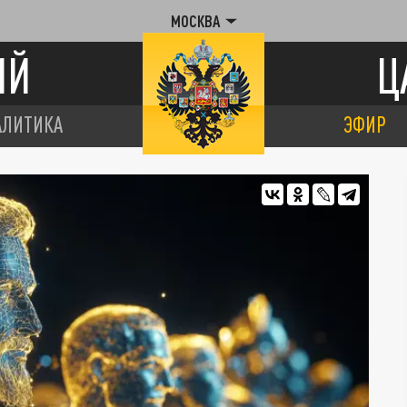
МОСКВА
ИЙ
Ц
АЛИТИКА
ЭФИР