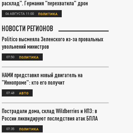
расклад". Германия "перехватила" дрон
06 АВГУСТА 11:00
ПОЛИТИКА
НОВОСТИ РЕГИОНОВ
Politico высмеяла Зеленского из-за провальных
увольнений министров
07:50
ПОЛИТИКА
НАМИ представил новый двигатель на
"Иннопроме": кто его получит
07:48
АВТО
Пострадали дома, склад Wildberries и НПЗ: в
России ликвидируют последствия атак БПЛА
07:35
ПОЛИТИКА