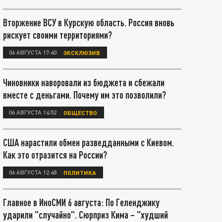
Вторжение ВСУ в Курскую область. Россия вновь
рискует своими территориями?
06 АВГУСТА 17:40
ЭКСКЛЮЗИВ
Чиновники наворовали из бюджета и сбежали
вместе с деньгами. Почему им это позволили?
06 АВГУСТА 14:52
ОБЩЕСТВО
США нарастили обмен разведданными с Киевом.
Как это отразится на России?
06 АВГУСТА 12:48
ПОЛИТИКА
Главное в ИноСМИ 6 августа: По Геленджику
ударили "случайно". Сюрприз Кима – "худший