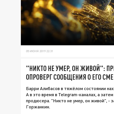
05 ИЮНЯ 2019 22:31
"НИКТО НЕ УМЕР, ОН ЖИВОЙ": П
ОПРОВЕРГ СООБЩЕНИЯ О ЕГО СМ
Барри Алибасов в тяжёлом состоянии нахо
А в это время в Telegram-каналах, а зат
продюсера. "Никто не умер, он живой", -
Горжанкин.