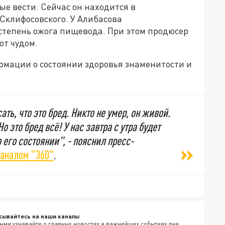
е вести. Сейчас он находится в
клифосовского. У Алибасова
степень ожога пищевода. При этом продюсер
ют чудом.
мации о состоянии здоровья знаменитости и
ать, что это бред. Никто не умер, он живой.
о это бред всё! У нас завтра с утра будет
его состоянии", - пояснил пресс-
аналом "360"
.
сывайтесь на наши каналы
ыми узнавайте о главных новостях и важнейших событиях дня.