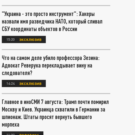
"Украина - это просто инструмент": Хакеры
назвали имя разведчика НАТО, который сливал
СБУ координаты объектов в России
15:20
ЭКСКЛЮЗИВ
Что на самом деле убило профессора Зезина:
Адвокат Реверука перекладывает вину на
следователя?
14:24
ЭКСКЛЮЗИВ
Главное в иноСМИ 7 августа: Трамп почти помирил
Москву и Киев. Украинца схватили в Германии за
шпионаж. Штаты просят вернуть бывшего
морпеха
11:00
ПОЛИТИКА