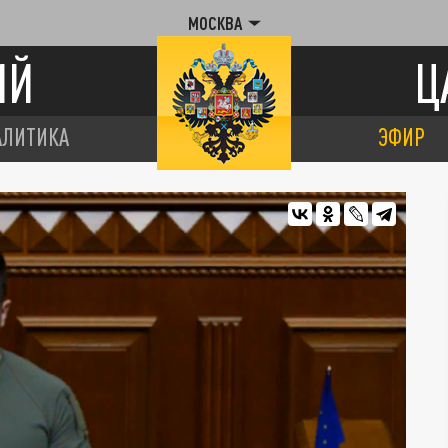
МОСКВА
ИЙ
Ц
АЛИТИКА
ЭФИР