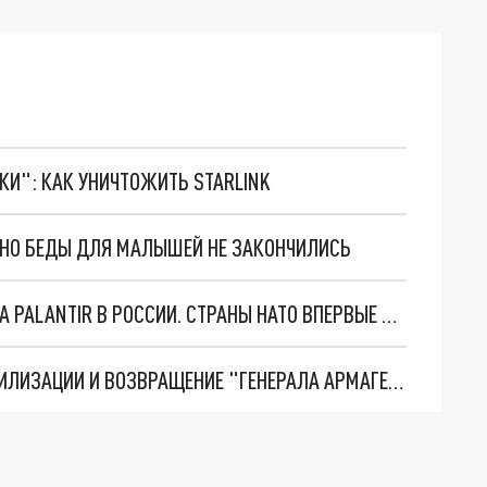
ТКИ": КАК УНИЧТОЖИТЬ STARLINK
. НО БЕДЫ ДЛЯ МАЛЫШЕЙ НЕ ЗАКОНЧИЛИСЬ
"ОЧЕНЬ ПЛОХИЕ НОВОСТИ": БОЛЬШАЯ ОШИБКА PALANTIR В РОССИИ. СТРАНЫ НАТО ВПЕРВЫЕ ЗА СВО ОСТАНОВИЛИ ПОСТАВКИ ОРУЖИЯ. ВСУ ТЕРЯЮТ ПРИГРАНИЧЬЕ?
ТРИ ГЛАВНЫХ ИНСАЙДА ОБ СВО. ОТМЕНА МОБИЛИЗАЦИИ И ВОЗВРАЩЕНИЕ "ГЕНЕРАЛА АРМАГЕДДОНА"? ОТЛИЧНЫЕ НОВОСТИ, КОТОРЫЕ ЖДАЛИ ВСЕ