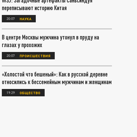
WSJ: Загадочные артефакты Саньсиндуя
переписывают историю Китая
20:07
НАУКА
В центре Москвы мужчина утонул в пруду на
глазах у прохожих
20:07
ПРОИСШЕСТВИЯ
«Холостой что бешеный»: Как в русской деревне
относились к бессемейным мужчинам и женщинам
19:29
ОБЩЕСТВО