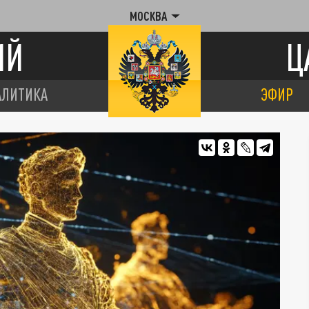
МОСКВА
ИЙ
Ц
АЛИТИКА
ЭФИР