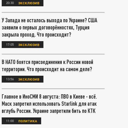
20:30
ЭКСКЛЮЗИВ
У Запада не осталось выхода по Украине? США
заявили о первых договорённостях, Турция
закрыла проход. Что происходит?
17:05
ЭКСКЛЮЗИВ
В НАТО боятся присоединения к России новой
территории. Что происходит на самом деле?
13:56
ЭКСКЛЮЗИВ
Главное в ИноСМИ 8 августа: ПВО в Киеве - всё.
Маск запретил использовать Starlink для атак
вглубь России. Украине запретили бить по КТК
11:00
ПОЛИТИКА