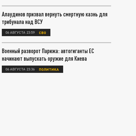
Алаудинов призвал вернуть смертную казнь для
трибунала над ВСУ
06 АВГУСТА 23:59
СВО
Военный разворот Парижа: автогиганты ЕС
начинают выпускать оружие для Киева
06 АВГУСТА 23:36
ПОЛИТИКА