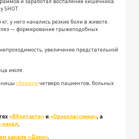
граммов и заработал воспаление кишечника.
у SHOT.
5 кг, у него начались резкие боли в животе.
кулез — формирование грыжеподобных
непроходимость, увеличение предстательной
нца июля.
льницы
сбежали
четверо пациентов, больных
етях
«ВКонтакте»
и
«Одноклассники»
, а
-канал
.
ем канале «Дзен»
.