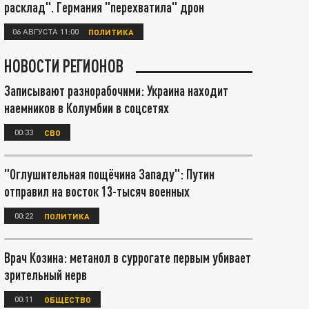
расклад". Германия "перехватила" дрон
06 АВГУСТА 11:00
ПОЛИТИКА
НОВОСТИ РЕГИОНОВ
Записывают разнорабочими: Украина находит
наемников в Колумбии в соцсетях
00:33
СВО
"Оглушительная пощёчина Западу": Путин
отправил на восток 13-тысяч военных
00:22
ПОЛИТИКА
Врач Козина: метанол в суррогате первым убивает
зрительный нерв
00:11
ОБЩЕСТВО