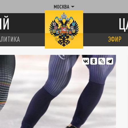
МОСКВА
ИЙ
Ц
АЛИТИКА
ЭФИР