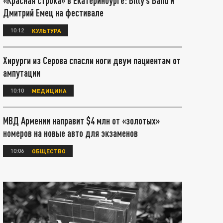
«Красная строка» в Екатеринбурге: Billy’s Band и
Дмитрий Емец на фестивале
10:12
КУЛЬТУРА
Хирурги из Серова спасли ноги двум пациентам от
ампутации
10:10
МЕДИЦИНА
МВД Армении направит $4 млн от «золотых»
номеров на новые авто для экзаменов
10:06
ОБЩЕСТВО