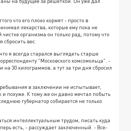
ланы на будущее за решеткой. Он уже дал
того что его плохо кормят - просто в
инимал лекарства, которые ему пока не
 чистке организма он только рад, потому что
 сбросить вес.
 что я всегда старался выглядеть старше
 корреспонденту "Московского комсомольца". -
 на 30 килограммов, а тут за три дня сбросил
 пребывания в заключении не испытывает,
 и похуже. К тому же он давно мечтал побыть
оследнюю губернатор собирается не только
аться интеллектуальным трудом, писать куда
перь есть, - рассуждает заключенный. - Все-