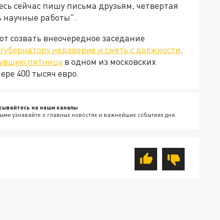
десь сейчас пишу письма друзьям, четвертая
ь научные работы".
ют созвать внеочередное заседание
губернатору недоверие и снять с должности
.
нувшую пятницу
в одном из московских
ере 400 тысяч евро.
сывайтесь на наши каналы
ыми узнавайте о главных новостях и важнейших событиях дня.