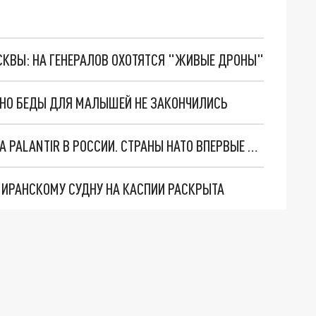
ОСКВЫ: НА ГЕНЕРАЛОВ ОХОТЯТСЯ "ЖИВЫЕ ДРОНЫ"
. НО БЕДЫ ДЛЯ МАЛЫШЕЙ НЕ ЗАКОНЧИЛИСЬ
"ОЧЕНЬ ПЛОХИЕ НОВОСТИ": БОЛЬШАЯ ОШИБКА PALANTIR В РОССИИ. СТРАНЫ НАТО ВПЕРВЫЕ ЗА СВО ОСТАНОВИЛИ ПОСТАВКИ ОРУЖИЯ. ВСУ ТЕРЯЮТ ПРИГРАНИЧЬЕ?
О ИРАНСКОМУ СУДНУ НА КАСПИИ РАСКРЫТА