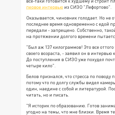
все-таки готовится к худшему и строит п
первое интервью
из СИЗО "Лефортово".
Оказывается, чиновник голодает. Но не от
последнее время одновременно с едой пр
передали - запрещено. Собственно, такой
на протяжении долгого времени пытается
"Был аж 137 килограммов! Это все оттого
своего возраста, - заявил он в интервью
До поступления в СИЗО уже похудел почти
четыре кило".
Белов признался, что стресса по поводу
потому что по долгу службы видел камеры
один, наедине с собой и литературой. П
читать, но и писать.
"Я историк по образованию. Готов заним
угодно на темы, что мне близки. Время те