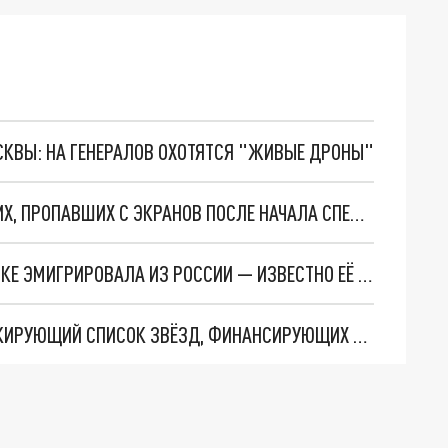
ОСКВЫ: НА ГЕНЕРАЛОВ ОХОТЯТСЯ "ЖИВЫЕ ДРОНЫ"
ОПУБЛИКОВАН СПИСОК РУССКИХ ТЕЛЕВЕДУЩИХ, ПРОПАВШИХ С ЭКРАНОВ ПОСЛЕ НАЧАЛА СПЕЦОПЕРАЦИИ
ЗВЕЗДА СЕРИАЛА "ОЛЬГА" ТРОЯНОВА В СПЕШКЕ ЭМИГРИРОВАЛА ИЗ РОССИИ — ИЗВЕСТНО ЕЁ МЕСТОНАХОЖДЕНИЕ
ОТ ПУГАЧЁВОЙ ДО УСПЕНСКОЙ: СМИ ДАЛИ ШОКИРУЮЩИЙ СПИСОК ЗВЁЗД, ФИНАНСИРУЮЩИХ ВСУ