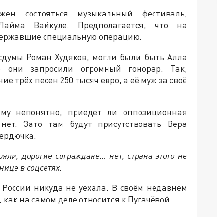
н состояться музыкальный фестиваль,
Лайма Вайкуле. Предполагается, что на
державшие специальную операцию.
осдумы Роман Худяков, могли были быть Алла
 они запросили огромный гонорар. Так,
е трёх песен 250 тысяч евро, а её муж за своё
тому непонятно, приедет ли оппозиционная
нет. Зато там будут присутствовать Вера
Сердючка.
яли, дорогие сограждане… нет, страна этого не
нице в соцсетях.
 России никуда не уехала. В своём недавнем
, как на самом деле относится к Пугачёвой.