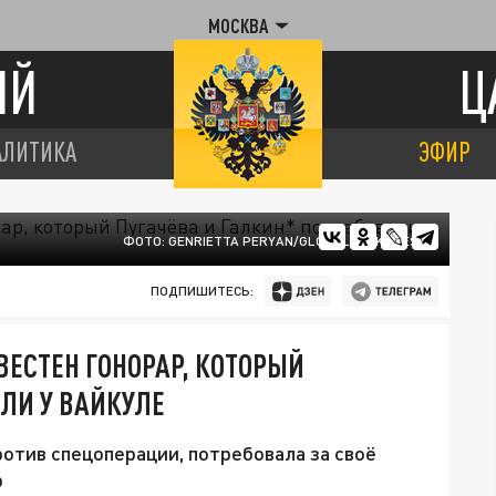
МОСКВА
ИЙ
Ц
АЛИТИКА
ЭФИР
ФОТО: GENRIETTA PERYAN/GLOBALLOOKPRESS
ПОДПИШИТЕСЬ:
ВЕСТЕН ГОНОРАР, КОТОРЫЙ
АЛИ У ВАЙКУЛЕ
ротив спецоперации, потребовала за своё
р