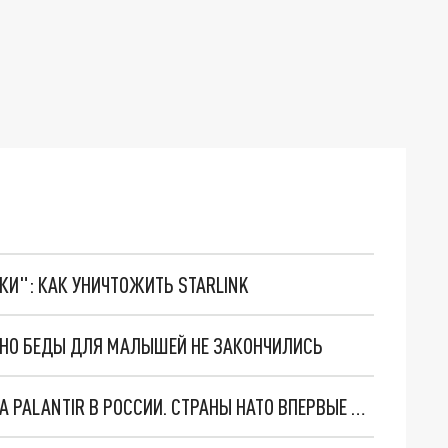
ТКИ": КАК УНИЧТОЖИТЬ STARLINK
. НО БЕДЫ ДЛЯ МАЛЫШЕЙ НЕ ЗАКОНЧИЛИСЬ
"ОЧЕНЬ ПЛОХИЕ НОВОСТИ": БОЛЬШАЯ ОШИБКА PALANTIR В РОССИИ. СТРАНЫ НАТО ВПЕРВЫЕ ЗА СВО ОСТАНОВИЛИ ПОСТАВКИ ОРУЖИЯ. ВСУ ТЕРЯЮТ ПРИГРАНИЧЬЕ?