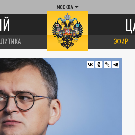
МОСКВА
ИЙ
Ц
АЛИТИКА
ЭФИР