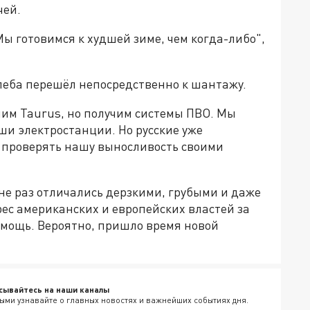
чей.
Мы готовимся к худшей зиме, чем когда-либо",
улеба перешёл непосредственно к шантажу.
учим Taurus, но получим системы ПВО. Мы
ши электростанции. Но русские уже
т проверять нашу выносливость своими
не раз отличались дерзкими, грубыми и даже
с американских и европейских властей за
мощь. Вероятно, пришло время новой
сывайтесь на наши каналы
ыми узнавайте о главных новостях и важнейших событиях дня.