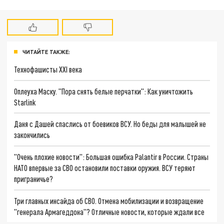
ЧИТАЙТЕ ТАКЖЕ:
Технофашисты XXI века
Оплеуха Маску. "Пора снять белые перчатки": Как уничтожить
Starlink
Даня с Дашей спаслись от боевиков ВСУ. Но беды для малышей не
закончились
"Очень плохие новости": Большая ошибка Palantir в России. Страны
НАТО впервые за СВО остановили поставки оружия. ВСУ теряют
приграничье?
Три главных инсайда об СВО. Отмена мобилизации и возвращение
"генерала Армагеддона"? Отличные новости, которые ждали все