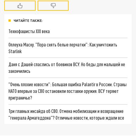
ЧИТАЙТЕ ТАКЖЕ:
Технофашисты XXI века
Оплеуха Маску. "Пора снять белые перчатки": Как уничтожить
Starlink
Даня с Дашей спаслись от боевиков ВСУ. Но беды для малышей не
закончились
"Очень плохие новости": Большая ошибка Palantir в России. Страны
НАТО впервые за СВО остановили поставки оружия. ВСУ теряют
приграничье?
Три главных инсайда об СВО. Отмена мобилизации и возвращение
"генерала Армагеддона"? Отличные новости, которые ждали все