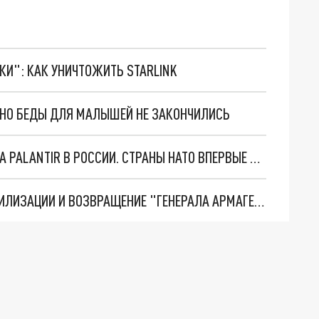
ТКИ": КАК УНИЧТОЖИТЬ STARLINK
. НО БЕДЫ ДЛЯ МАЛЫШЕЙ НЕ ЗАКОНЧИЛИСЬ
"ОЧЕНЬ ПЛОХИЕ НОВОСТИ": БОЛЬШАЯ ОШИБКА PALANTIR В РОССИИ. СТРАНЫ НАТО ВПЕРВЫЕ ЗА СВО ОСТАНОВИЛИ ПОСТАВКИ ОРУЖИЯ. ВСУ ТЕРЯЮТ ПРИГРАНИЧЬЕ?
ТРИ ГЛАВНЫХ ИНСАЙДА ОБ СВО. ОТМЕНА МОБИЛИЗАЦИИ И ВОЗВРАЩЕНИЕ "ГЕНЕРАЛА АРМАГЕДДОНА"? ОТЛИЧНЫЕ НОВОСТИ, КОТОРЫЕ ЖДАЛИ ВСЕ