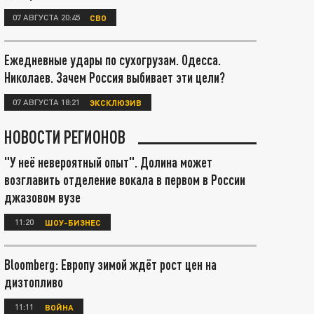
07 АВГУСТА 20:45
СВО
Ежедневные удары по сухогрузам. Одесса.
Николаев. Зачем Россия выбивает эти цели?
07 АВГУСТА 18:21
ЭКСКЛЮЗИВ
НОВОСТИ РЕГИОНОВ
"У неё невероятный опыт". Долина может
возглавить отделение вокала в первом в России
джазовом вузе
11:20
ШОУ-БИЗНЕС
Bloomberg: Европу зимой ждёт рост цен на
дизтопливо
11:11
ВОЙНА