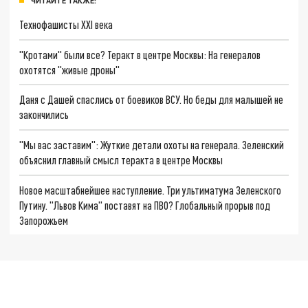
ЧИТАЙТЕ ТАКЖЕ:
Технофашисты XXI века
"Кротами" были все? Теракт в центре Москвы: На генералов
охотятся "живые дроны"
Даня с Дашей спаслись от боевиков ВСУ. Но беды для малышей не
закончились
"Мы вас заставим": Жуткие детали охоты на генерала. Зеленский
объяснил главный смысл теракта в центре Москвы
Новое масштабнейшее наступление. Три ультиматума Зеленского
Путину. "Львов Кима" поставят на ПВО? Глобальный прорыв под
Запорожьем