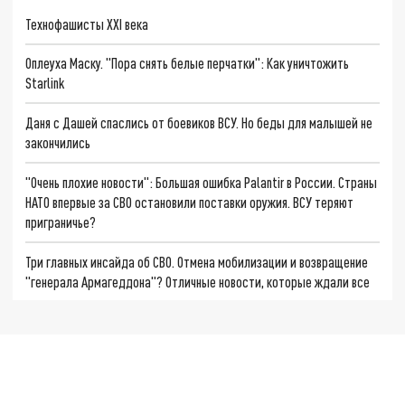
Технофашисты XXI века
Оплеуха Маску. "Пора снять белые перчатки": Как уничтожить
Starlink
Даня с Дашей спаслись от боевиков ВСУ. Но беды для малышей не
закончились
"Очень плохие новости": Большая ошибка Palantir в России. Страны
НАТО впервые за СВО остановили поставки оружия. ВСУ теряют
приграничье?
Три главных инсайда об СВО. Отмена мобилизации и возвращение
"генерала Армагеддона"? Отличные новости, которые ждали все