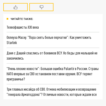
ЧИТАЙТЕ ТАКЖЕ:
Технофашисты XXI века
Оплеуха Маску. "Пора снять белые перчатки": Как уничтожить
Starlink
Даня с Дашей спаслись от боевиков ВСУ. Но беды для малышей не
закончились
"Очень плохие новости": Большая ошибка Palantir в России. Страны
НАТО впервые за СВО остановили поставки оружия. ВСУ теряют
приграничье?
Три главных инсайда об СВО. Отмена мобилизации и возвращение
"генерала Армагеддона"? Отличные новости, которые ждали все