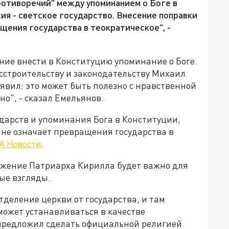
противоречий" между упоминанием о Боге в
ия - светское государство. Внесение поправки
щения государства в теократическое", -
ие внести в Конституцию упоминание о Боге.
сстроительству и законодательству Михаил
явил: это может быть полезно с нравственной
о", - сказал Емельянов.
ударств и упоминания Бога в Конституции,
о не означает превращения государства в
А Новости
.
ожение Патриарха Кирилла будет важно для
ые взгляды.
тделение церкви от государства, и там
 может устанавливаться в качестве
 предложил сделать официальной религией