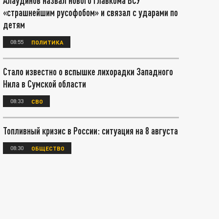
Алаудинов назвал нового главкома ВСУ
«страшнейшим русофобом» и связал с ударами по
детям
08:55
ПОЛИТИКА
Стало известно о вспышке лихорадки Западного
Нила в Сумской области
08:33
СВО
Топливный кризис в России: ситуация на 8 августа
08:30
ОБЩЕСТВО