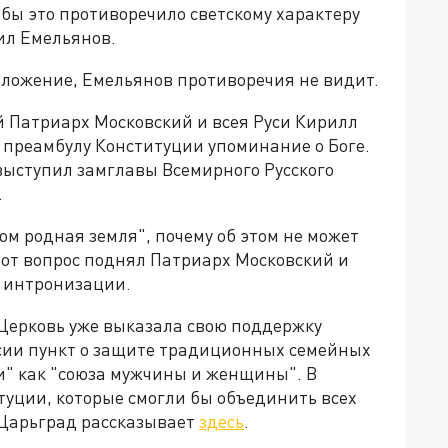
 бы это противоречило светскому характеру
ил Емельянов.
едложение, Емельянов противоречия не видит.
 Патриарх Московский и всея Руси Кирилл
 преамбулу Конституции упоминание о Боге.
выступил замглавы Всемирного Русского
.
ом родная земля", почему об этом не может
тот вопрос поднял Патриарх Московский и
ы интронизации.
Церковь уже выказала свою поддержку
сии пункт о защите традиционных семейных
и" как "союза мужчины и женщины". В
туции, которые смогли бы объединить всех
 Царьград рассказывает
здесь
.