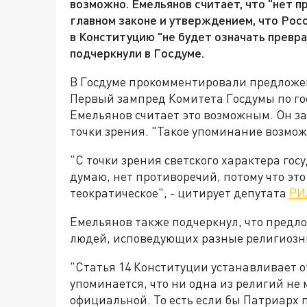
возможно. Емельянов считает, что "нет 
главном законе и утверждением, что Росс
в Конституцию "не будет означать превра
подчеркнули в Госдуме.
В Госдуме прокомментировали предложен
Первый зампред Комитета Госдумы по го
Емельянов считает это возможным. Он за
точки зрения. "Такое упоминание возможн
"С точки зрения светского характера гос
думаю, нет противоречий, потому что эт
теократическое", - цитирует депутата
РИ
Емельянов также подчеркнул, что предл
людей, исповедующих разные религиозн
"Статья 14 Конституции устанавливает о
упоминается, что ни одна из религий не
официальной. То есть если бы Патриарх