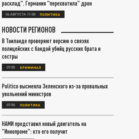
расклад". Германия "перехватила" дрон
06 АВГУСТА 11:00
ПОЛИТИКА
НОВОСТИ РЕГИОНОВ
В Таиланде проверяют версию о связях
полицейских с бандой убийц русских брата и
сестры
07:55
КРИМИНАЛ
Politico высмеяла Зеленского из-за провальных
увольнений министров
07:50
ПОЛИТИКА
НАМИ представил новый двигатель на
"Иннопроме": кто его получит