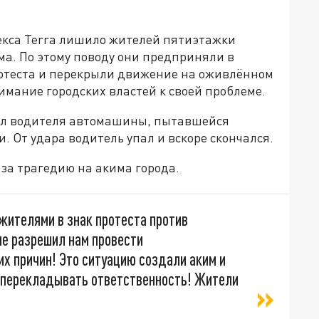
екса Terra лишило жителей пятиэтажки
ма. По этому поводу они предприняли в
отеста и перекрыли движение на оживлённом
имание городских властей к своей проблеме.
рил водителя автомашины, пытавшейся
. От удара водитель упал и вскоре скончался.
за трагедию на акима города.
жителями в знак протеста против
не разрешил нам провести
их причин! Это ситуацию создали аким и
о перекладывать ответственность! Жители