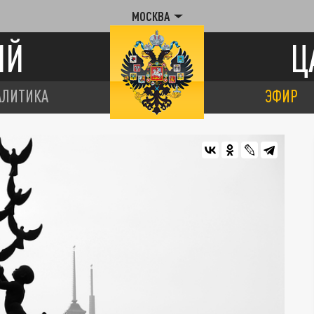
МОСКВА
ИЙ
Ц
АЛИТИКА
ЭФИР