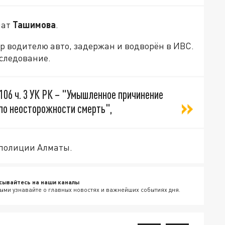
нат
Ташимова
.
 водителю авто, задержан и водворён в ИВС.
сследование.
106 ч. 3 УК РК – "Умышленное причинение
по неосторожности смерть",
 полиции Алматы.
сывайтесь на наши каналы
ыми узнавайте о главных новостях и важнейших событиях дня.