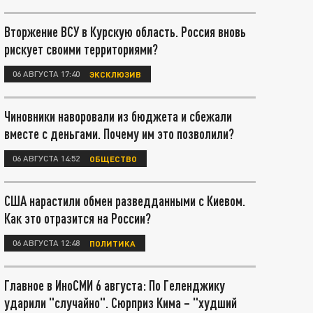
Вторжение ВСУ в Курскую область. Россия вновь
рискует своими территориями?
06 АВГУСТА 17:40
ЭКСКЛЮЗИВ
Чиновники наворовали из бюджета и сбежали
вместе с деньгами. Почему им это позволили?
06 АВГУСТА 14:52
ОБЩЕСТВО
США нарастили обмен разведданными с Киевом.
Как это отразится на России?
06 АВГУСТА 12:48
ПОЛИТИКА
Главное в ИноСМИ 6 августа: По Геленджику
ударили "случайно". Сюрприз Кима – "худший