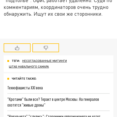
"подполье". Офис работает удаленно. Судя по
комментариям, координаторов очень трудно
обнаружить. Ищут их свои же сторонники.
ТЕГИ:
НЕСОГЛАСОВАННЫЕ МИТИНГИ
ШТАБ НАВАЛЬНОГО САМАРА
ЧИТАЙТЕ ТАКЖЕ:
Технофашисты XXI века
"Кротами" были все? Теракт в центре Москвы: На генералов
охотятся "живые дроны"
"Навальнята" "сдулись": Сторонники оппозиционера не хотят