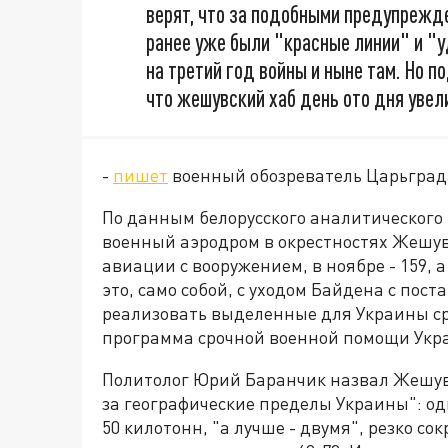
верят, что за подобными предупрежд
ранее уже были "красные линии" и "у
на третий год войны и ныне там. Но п
что жешувский хаб день ото дня увел
-
пишет
военный обозреватель Царьград
По данным белорусского аналитического р
военный аэродром в окрестностях Жешув
авиации с вооружением, в ноябре - 159, 
это, само собой, с уходом Байдена с пос
реализовать выделенные для Украины ср
программа срочной военной помощи Укра
Политолог Юрий Баранчик назвал Жешув
за географические пределы Украины": о
50 килотонн, "а лучше - двумя", резко с