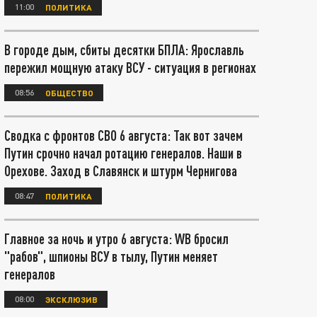
11:00
ПОЛИТИКА
В городе дым, сбиты десятки БПЛА: Ярославль
пережил мощную атаку ВСУ - ситуация в регионах
08:56
ОБЩЕСТВО
Сводка с фронтов СВО 6 августа: Так вот зачем
Путин срочно начал ротацию генералов. Наши в
Орехове. Заход в Славянск и штурм Чернигова
08:47
ПОЛИТИКА
Главное за ночь и утро 6 августа: WB бросил
"рабов", шпионы ВСУ в тылу, Путин меняет
генералов
08:00
ЭКСКЛЮЗИВ