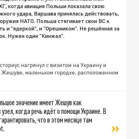
ХГ, когда авиация Польши показала свою
жного удара, Варшава принялась действовать,
оружия НАТО. Польша стягивает свои ВС к
ь и "ядеркой", и "Орешником". Не решённая за
ок. Нужен один "Кинжал".
ториус нагрянул с визитом на Украину и
 о Жешуве, маленьком городке, расположенном
ольшое значение имеет Жешув как
 узел, когда речь идёт о помощи Украине. В
гарантировать, что в этом месяце там
t.