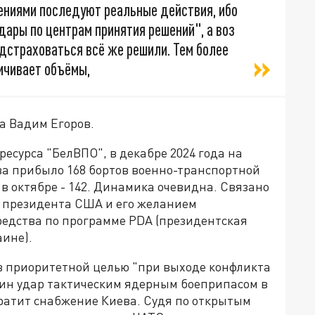
ениями последуют реальные действия, ибо
дары по центрам принятия решений", а воз
одстраховаться всё же решили. Тем более
ичивает объёмы,
а Вадим Егоров.
есурса "БелВПО", в декабре 2024 года на
а прибыло 168 бортов военно-транспортной
а в октябре - 142. Динамика очевидна. Связано
та президента США и его желанием
едства по программе PDA (президентская
ине).
 приоритетной целью "при выходе конфликта
дин удар тактическим ядерным боеприпасом в
ократит снабжение Киева. Судя по открытым