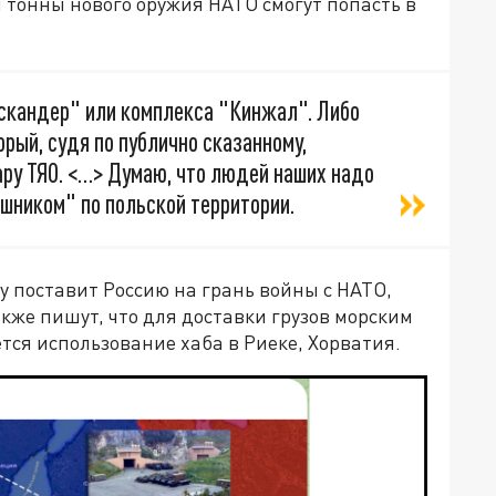
и тонны нового оружия НАТО смогут попасть в
скандер" или комплекса "Кинжал". Либо
рый, судя по публично сказанному,
ару ТЯО. <…> Думаю, что людей наших надо
ешником" по польской территории.
у поставит Россию на грань войны с НАТО,
же пишут, что для доставки грузов морским
ся использование хаба в Риеке, Хорватия.