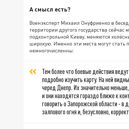
А смысл есть?
Военэксперт Михаил Онуфриенко в беседе
территории другого государства сейчас м
подконтрольной Киеву, меняются колёсны
широкую. Именно эти места могут стать 
немногочисленны:
Тем более что боевые действия веду
подробно изучить карту. На ней видн
черед Днепр. Их значительно меньше,
и они находятся гораздо ближе к кон
говорить о Запорожской области - в 
залпового огня и, безусловно, коррек