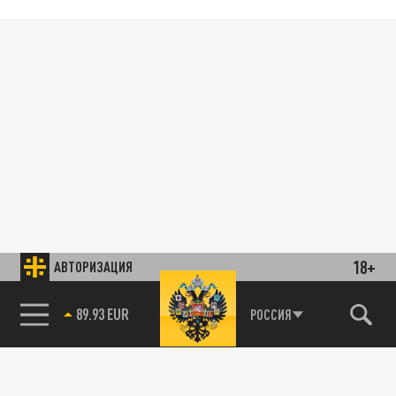
18+
АВТОРИЗАЦИЯ
85.64 BRENT
РОССИЯ
89.93 EUR