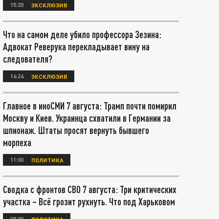
15:20
ЭКСКЛЮЗИВ
Что на самом деле убило профессора Зезина:
Адвокат Реверука перекладывает вину на
следователя?
14:24
ЭКСКЛЮЗИВ
Главное в иноСМИ 7 августа: Трамп почти помирил
Москву и Киев. Украинца схватили в Германии за
шпионаж. Штаты просят вернуть бывшего
морпеха
11:00
ПОЛИТИКА
Сводка с фронтов СВО 7 августа: Три критических
участка – Всё грозит рухнуть. Что под Харьковом
08:30
ПОЛИТИКА