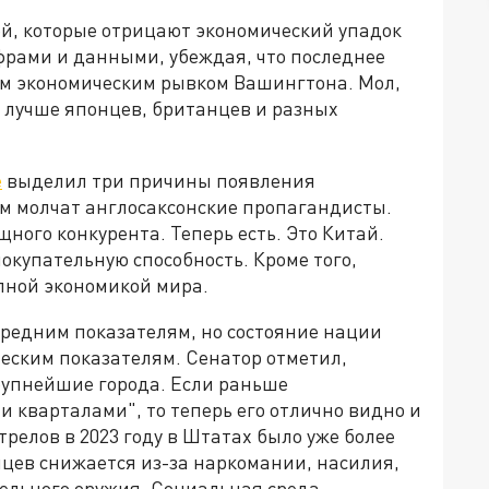
й, которые отрицают экономический упадок
рами и данными, убеждая, что последнее
м экономическим рывком Вашингтона. Мол,
 лучше японцев, британцев и разных
е
выделил три причины появления
ом молчат англосаксонские пропагандисты.
щного конкурента. Теперь есть. Это Китай.
окупательную способность. Кроме того,
пной экономикой мира.
редним показателям, но состояние нации
еским показателям. Сенатор отметил,
рупнейшие города. Если раньше
 кварталами", то теперь его отлично видно и
трелов в 2023 году в Штатах было уже более
цев снижается из-за наркомании, насилия,
ельного оружия. Социальная среда