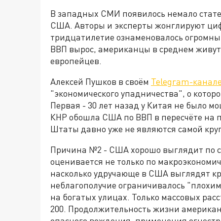
В западных СМИ появилось немало стате
США. Авторы и эксперты жонглируют циф
тридцатилетие ознаменовалось огромны
ВВП вырос, американцы в среднем живут
европейцев.
Алексей Пушков в своём
Telegram-канал
"экономического упадничества", о котор
Первая - 30 лет назад у Китая не было мо
КНР обошла США по ВВП в пересчёте на п
Штаты давно уже не являются самой кру
Причина №2 - США хорошо выглядит по с
оценивается не только по макроэкономич
насколько удручающе в США выглядят к
неблагополучие ограничивалось "плохими
на богатых улицах. Только массовых расс
200. Продолжительность жизни американ
опасного вождения, применения огнестр