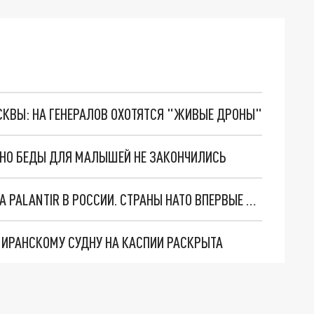
ОСКВЫ: НА ГЕНЕРАЛОВ ОХОТЯТСЯ "ЖИВЫЕ ДРОНЫ"
. НО БЕДЫ ДЛЯ МАЛЫШЕЙ НЕ ЗАКОНЧИЛИСЬ
"ОЧЕНЬ ПЛОХИЕ НОВОСТИ": БОЛЬШАЯ ОШИБКА PALANTIR В РОССИИ. СТРАНЫ НАТО ВПЕРВЫЕ ЗА СВО ОСТАНОВИЛИ ПОСТАВКИ ОРУЖИЯ. ВСУ ТЕРЯЮТ ПРИГРАНИЧЬЕ?
О ИРАНСКОМУ СУДНУ НА КАСПИИ РАСКРЫТА