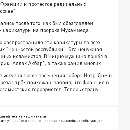
о Франции и протестов радикальных
оскве".
лись после того, как был обезглавлен
ам карикатуры на пророка Мухаммеда.
во распространило эти карикатуры во всех
х "ценностей республики". Эта ненужная
чных исламистов. В Ницце мужчина вошёл в
крик "Аллах Акбар", а также ранил многих.
выступая после посещения собора Нотр-Дам в
арезал трёх прихожан, заявил, что Франция в
сламистских террористов. Теперь страну
сывайтесь на наши каналы
ыми узнавайте о главных новостях и важнейших событиях дня.