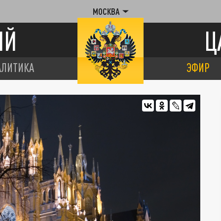
МОСКВА
ИЙ
Ц
АЛИТИКА
ЭФИР