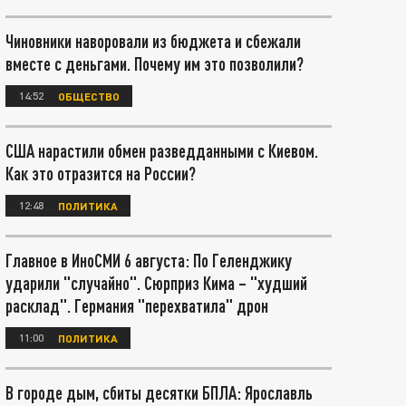
Чиновники наворовали из бюджета и сбежали
вместе с деньгами. Почему им это позволили?
14:52
ОБЩЕСТВО
США нарастили обмен разведданными с Киевом.
Как это отразится на России?
12:48
ПОЛИТИКА
Главное в ИноСМИ 6 августа: По Геленджику
ударили "случайно". Сюрприз Кима – "худший
расклад". Германия "перехватила" дрон
11:00
ПОЛИТИКА
В городе дым, сбиты десятки БПЛА: Ярославль