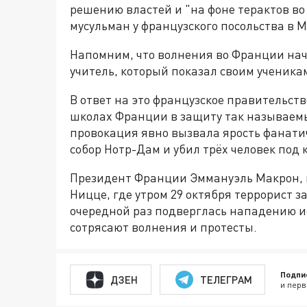
решению властей и "на фоне терактов в
мусульман у французского посольства в М
Напомним, что волнения во Франции нача
учитель, который показал своим ученик
В ответ на это французское правительст
школах Франции в защиту так называемы
провокация явно вызвала ярость фанати
собор Нотр-Дам и убил трёх человек под 
Президент Франции Эммануэль Макрон, 
Ницце, где утром 29 октября террорист з
очередной раз подверглась нападению и
сотрясают волнения и протесты.
Подпи
ДЗЕН
ТЕЛЕГРАМ
и перв