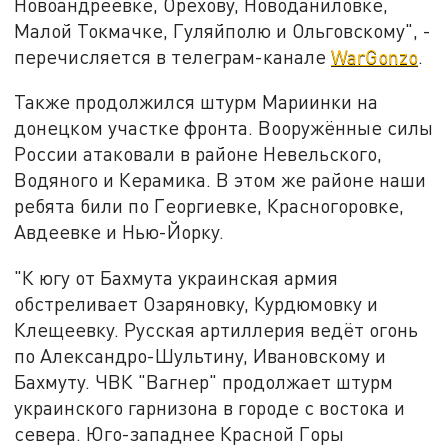
Новоандреевке, Орехову, Новоданиловке,
Малой Токмачке, Гуляйполю и Ольговскому", -
перечисляется в телеграм-канале
WarGonzo
.
Также продолжился штурм Мариинки на
донецком участке фронта. Вооружённые силы
России атаковали в районе Невельского,
Водяного и Керамика. В этом же районе наши
ребята били по Георгиевке, Красногоровке,
Авдеевке и Нью-Йорку.
"К югу от Бахмута украинская армия
обстреливает Озаряновку, Курдюмовку и
Клещеевку. Русская артиллерия ведёт огонь
по Александро-Шультину, Ивановскому и
Бахмуту. ЧВК "Вагнер" продолжает штурм
украинского гарнизона в городе с востока и
севера. Юго-западнее Красной Горы