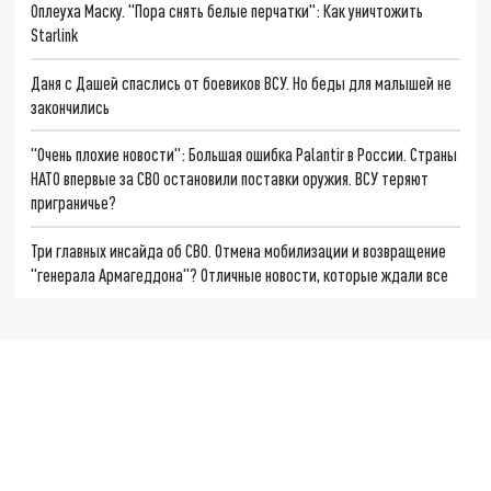
Оплеуха Маску. "Пора снять белые перчатки": Как уничтожить
Starlink
Даня с Дашей спаслись от боевиков ВСУ. Но беды для малышей не
закончились
"Очень плохие новости": Большая ошибка Palantir в России. Страны
НАТО впервые за СВО остановили поставки оружия. ВСУ теряют
приграничье?
Три главных инсайда об СВО. Отмена мобилизации и возвращение
"генерала Армагеддона"? Отличные новости, которые ждали все