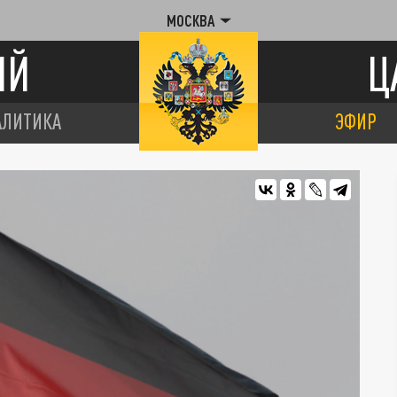
МОСКВА
ИЙ
Ц
АЛИТИКА
ЭФИР