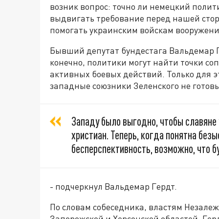
возник вопрос: точно ли немецкий полити
выдвигать требование перед нашей сто
помогать украинским войскам вооружени
Бывший депутат бундестага Вальдемар Ге
конечно, политики могут найти точки с
активных боевых действий. Только для э
западные союзники Зеленского не готовы
Западу было выгодно, чтобы славяне 
христиан. Теперь, когда понятна безы
бесперспективность, возможно, что б
- подчеркнул Вальдемар Гердт.
По словам собеседника, властям Незалеж
Запорожской и Херсонской областей. Герд