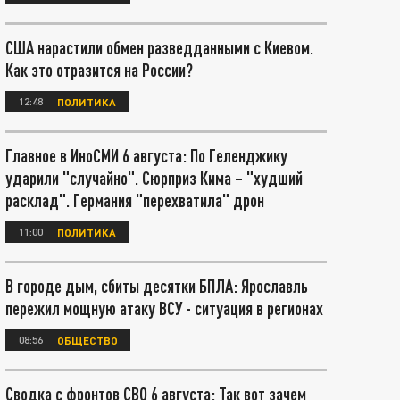
США нарастили обмен разведданными с Киевом.
Как это отразится на России?
12:48
ПОЛИТИКА
Главное в ИноСМИ 6 августа: По Геленджику
ударили "случайно". Сюрприз Кима – "худший
расклад". Германия "перехватила" дрон
11:00
ПОЛИТИКА
В городе дым, сбиты десятки БПЛА: Ярославль
пережил мощную атаку ВСУ - ситуация в регионах
08:56
ОБЩЕСТВО
Сводка с фронтов СВО 6 августа: Так вот зачем