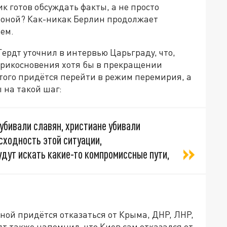
к готов обсуждать факты, а не просто
роной? Как-никак Берлин продолжает
ем.
рдт уточнил в интервью Царьграду, что,
оприкосновения хотя бы в прекращении
того придётся перейти в режим перемирия, а
 на такой шаг:
убивали славян, христиане убивали
сходность этой ситуации,
удут искать какие-то компромиссные пути,
ной придётся отказаться от Крыма, ДНР, ЛНР,
т также напомнил, что Киев сам отказался от