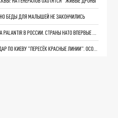
ОСКВЫ: НА ГЕНЕРАЛОВ ОХОТЯТСЯ "ЖИВЫЕ ДРОНЫ"
. НО БЕДЫ ДЛЯ МАЛЫШЕЙ НЕ ЗАКОНЧИЛИСЬ
"ОЧЕНЬ ПЛОХИЕ НОВОСТИ": БОЛЬШАЯ ОШИБКА PALANTIR В РОССИИ. СТРАНЫ НАТО ВПЕРВЫЕ ЗА СВО ОСТАНОВИЛИ ПОСТАВКИ ОРУЖИЯ. ВСУ ТЕРЯЮТ ПРИГРАНИЧЬЕ?
"ТЕРПЕНИЕ ПУТИНА ЛОПНУЛО". РЕКОРДНЫЙ УДАР ПО КИЕВУ "ПЕРЕСЁК КРАСНЫЕ ЛИНИИ". ОСОБЫЕ СПЕЦЫ КНДР НА ЛБС? ТАЙНЫЕ ПЕРЕГОВОРЫ ЕВРОПЫ И МОСКВЫ