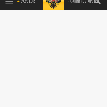
89.93 EUR
НИЖНИЙ НОВГОРОД
115093, г. Москва, переулок Партийный,
д.1, к.57, стр.3, эт.1, пом.I, ком.45
Тел.:
+7 (495) 374-77-73
info@tsargrad.tv
Адрес для пресс-релизов
press@tsargrad.tv