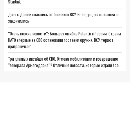
Starlink
Даня с Дашей спаслись от боевиков ВСУ. Но беды для малышей не
закончились
"Очень плохие новости": Большая ошибка Palantir в России. Страны
НАТО впервые за СВО остановили поставки оружия. ВСУ теряют
приграничье?
Три главных инсайда об СВО. Отмена мобилизации и возвращение
"генерала Армагеддона"? Отличные новости, которые ждали все