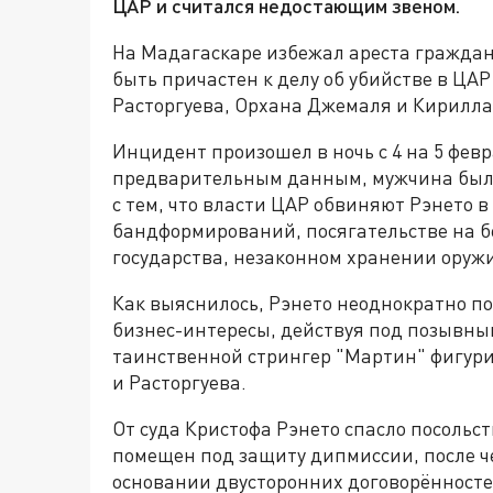
ЦАР и считался недостающим звеном.
На Мадагаскаре избежал ареста гражда
быть причастен к делу об убийстве в ЦА
Расторгуева, Орхана Джемаля и Кирилла
Инцидент произошел в ночь с 4 на 5 фев
предварительным данным, мужчина был з
с тем, что власти ЦАР обвиняют Рэнето в
бандформирований, посягательстве на б
государства, незаконном хранении оружи
Как выяснилось, Рэнето неоднократно по
бизнес-интересы, действуя под позывны
таинственной стрингер "Мартин" фигури
и Расторгуева.
От суда Кристофа Рэнето спасло посоль
помещен под защиту дипмиссии, после ч
основании двусторонних договорённосте