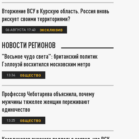
Вторжение ВСУ в Курскую область. Россия вновь
рискует своими территориями?
06 АВГУСТА 17:40
ЭКСКЛЮЗИВ
НОВОСТИ РЕГИОНОВ
"Восьмое чудо света": британский политик
Гэллоуэй восхитился московским метро
13:34
ОБЩЕСТВО
Профессор Чеботарева объяснила, почему
мужчины тяжелее женщин переживают
одиночество
13:25
ОБЩЕСТВО