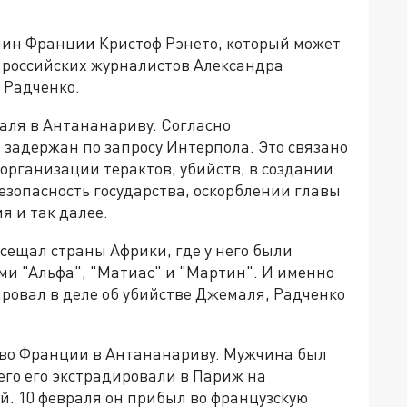
нин Франции Кристоф Рэнето, который может
Р российских журналистов Александра
 Радченко.
раля в Антананариву. Согласно
адержан по запросу Интерпола. Это связано
 организации терактов, убийств, в создании
езопасность государства, оскорблении главы
я и так далее.
сещал страны Африки, где у него были
ми "Альфа", "Матиас" и "Мартин". И именно
ровал в деле об убийстве Джемаля, Радченко
ство Франции в Антананариву. Мужчина был
его его экстрадировали в Париж на
й. 10 февраля он прибыл во французскую