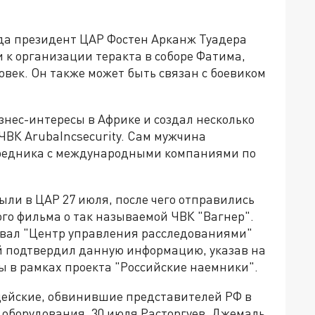
года президент ЦАР Фостен Арканж Туадера
 к организации теракта в соборе Фатима,
овек. Он также может быть связан с боевиком
нес-интересы в Африке и создал несколько
 ЧВК ArubaIncsecurity. Сам мужчина
осредника с международными компаниями по
ли в ЦАР 27 июля, после чего отправились
го фильма о так называемой ЧВК "Вагнер".
вал "Центр управления расследованиями"
й подтвердил данную информацию, указав на
ы в рамках проекта "Российские наемники".
цейские, обвинившие представителей РФ в
 оборудования. 30 июля Расторгуев, Джемаль