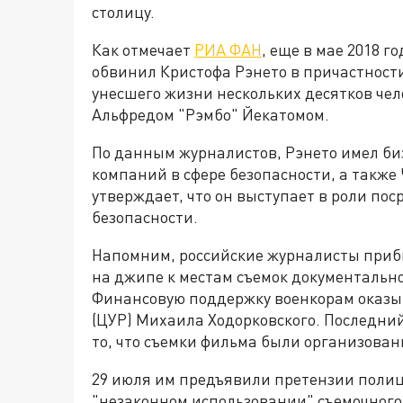
столицу.
Как отмечает
РИА ФАН
, еще в мае 2018 
обвинил Кристофа Рэнето в причастности
унесшего жизни нескольких десятков чел
Альфредом "Рэмбо" Йекатомом.
По данным журналистов, Рэнето имел биз
компаний в сфере безопасности, а также
утверждает, что он выступает в роли п
безопасности.
Напомним, российские журналисты прибы
на джипе к местам съемок документально
Финансовую поддержку военкорам оказы
(ЦУР) Михаила Ходорковского. Последни
то, что съемки фильма были организован
29 июля им предъявили претензии поли
"незаконном использовании" съемочного