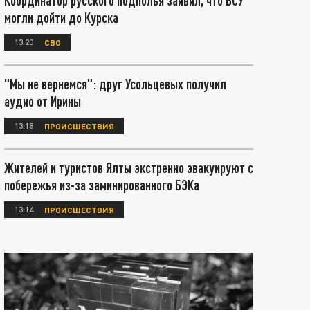
Координатор русского подполья заявил, что ВСУ
могли дойти до Курска
13:20
СВО
"Мы не вернемся": друг Усольцевых получил
аудио от Ирины
13:18
ПРОИСШЕСТВИЯ
Жителей и туристов Ялты экстренно эвакуируют с
побережья из-за заминированного БЭКа
13:14
ПРОИСШЕСТВИЯ