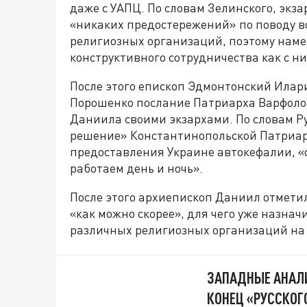
даже с УАПЦ. По словам Зелинского, экз
«никаких предостережений» по поводу в
религиозных организаций, поэтому наме
конструктивного сотрудничества как с ни
После этого епископ Эдмонтонский Илари
Порошенко послание Патриарха Варфолом
Даниила своими экзархами. По словам Р
решение» Константинопольской Патриарх
предоставления Украине автокефалии, «
работаем день и ночь».
После этого архиепископ Даниил отметил
«как можно скорее», для чего уже назнач
различных религиозных организаций на
ЗАПАДНЫЕ АНАЛИ
КОНЕЦ «РУССКОГ