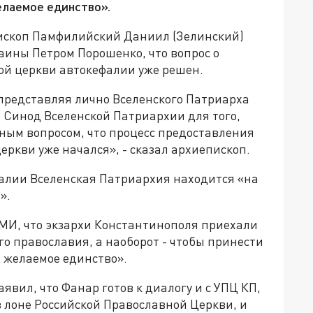
елаемое единство».
пископ Памфилийский Даниил (Зелинский)
раины Петром Порошенко, что вопрос о
ой церкви автокефалии уже решен.
представляя лично Вселенского Патриарха
Синод Вселенской Патриархии для того,
ным вопросом, что процесс предоставления
ркви уже начался», - сказал архиепископ.
фалии Вселенская Патриархия находится «на
».
СМИ, что экзархи Константинополя приехали
го православия, а наоборот - чтобы принести
 желаемое единство».
явил, что Фанар готов к диалогу и с УПЦ КП,
 лоне Российской Православной Церкви, и