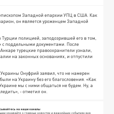
пископом Западной епархии УПЦ в США. Как
ларион, он является уроженцем Западной
в Турции полицией, заподозрившей его в том,
м» с поддельными документами. После
 Анкаре турецкие правоохранители узнали,
алии на законных основаниях, и отпустили
 Украины Онуфрий заявил, что не намерен
ибыли на Украину без его благословения. «Как
краине мы с ними общаться не будем. Ну, а
ледить», - отметил он.
сывайтесь на наши каналы
ыми узнавайте о главных новостях и важнейших событиях дня.