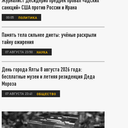
Журналист Десидерио предрёк провал «адских
санкций» США против России и Ирана
00:05
ПОЛИТИКА
Память тела сильнее диеты: учёные раскрыли
тайну ожирения
07 АВГУСТА 23:50
НАУКА
День города Ялты 8 августа 2026 года:
бесплатные музеи и летняя резиденция Деда
Мороза
07 АВГУСТА 23:41
ОБЩЕСТВО