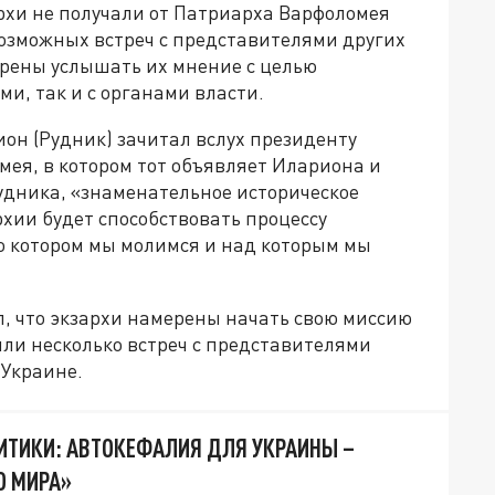
архи не получали от Патриарха Варфоломея
озможных встреч с представителями других
рены услышать их мнение с целью
ми, так и с органами власти.
он (Рудник) зачитал вслух президенту
ея, в котором тот объявляет Илариона и
удника, «знаменательное историческое
ии будет способствовать процессу
о котором мы молимся и над которым мы
, что экзархи намерены начать свою миссию
или несколько встреч с представителями
 Украине.
ТИКИ: АВТОКЕФАЛИЯ ДЛЯ УКРАИНЫ –
О МИРА»