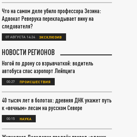
Что на самом деле убило профессора Зезина:
Адвокат Реверука перекладывает вину на
следователя?
07 АВГУСТА 14:24
ЭКСКЛЮЗИВ
НОВОСТИ РЕГИОНОВ
Ногой по дрону со взрывчаткой: водитель
автобуса спас аэропорт Лейпцига
00:27
ПРОИСШЕСТВИЯ
40 тысяч лет в болотах: древняя ДНК укажет путь
к «вечным» лесам на русском Севере
00:15
НАУКА