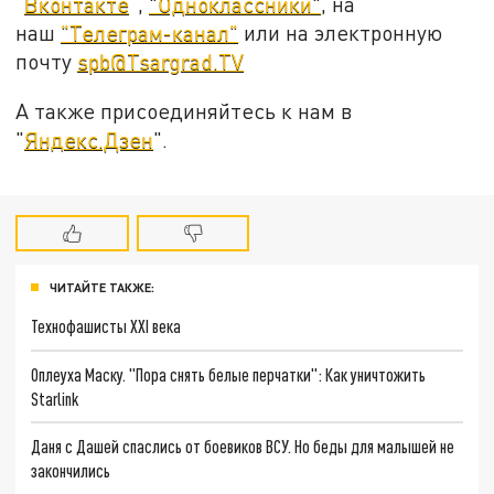
"
Вконтакте
",
"Одноклассники"
, на
наш
"Телеграм-канал"
или на электронную
почту
spb@Tsargrad.TV
А также присоединяйтесь к нам в
"
Яндекс.Дзен
".
ЧИТАЙТЕ ТАКЖЕ:
Технофашисты XXI века
Оплеуха Маску. "Пора снять белые перчатки": Как уничтожить
Starlink
Даня с Дашей спаслись от боевиков ВСУ. Но беды для малышей не
закончились