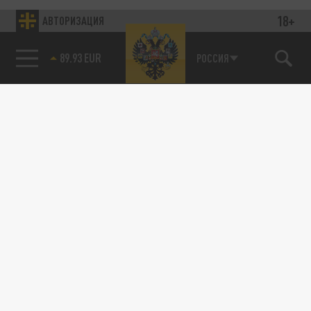
18+
АВТОРИЗАЦИЯ
89.93 EUR
РОССИЯ