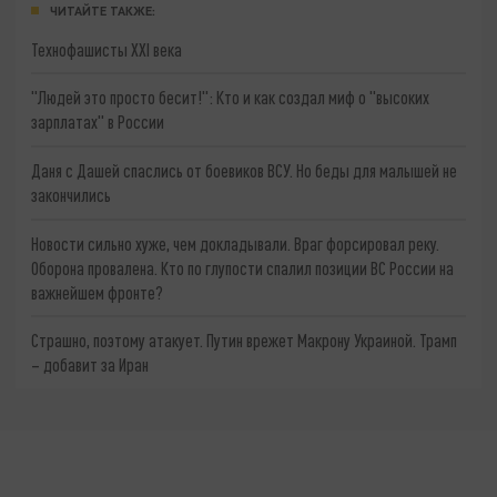
ЧИТАЙТЕ ТАКЖЕ:
Технофашисты XXI века
"Людей это просто бесит!": Кто и как создал миф о "высоких
зарплатах" в России
Даня с Дашей спаслись от боевиков ВСУ. Но беды для малышей не
закончились
Новости сильно хуже, чем докладывали. Враг форсировал реку.
Оборона провалена. Кто по глупости спалил позиции ВС России на
важнейшем фронте?
Страшно, поэтому атакует. Путин врежет Макрону Украиной. Трамп
– добавит за Иран