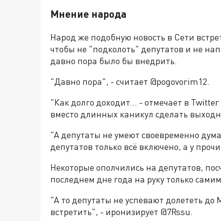
Мнение народа
Народ же подобную новость в Сети встре
чтобы не "подколоть" депутатов и не на
давно пора было бы внедрить.
"Давно пора", - считает @pogovorim12.
"Как долго доходит... - отмечает в Twitte
вместо длинных каникул сделать выходн
"А депутаты не умеют своевременно дума
депутатов только всё включено, а у прочи
Некоторые ополчились на депутатов, пос
последнем дне года на руку только сам
"А то депутаты не успевают долететь до 
встретить", - иронизирует @7Rssu.