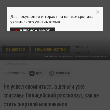
Два покушения и теракт на пляже: хроника
украинского ультиматума
В ПРЯМОМ ЭФИРЕ:
ОБЩЕСТВО
МОШЕННИЧЕСТВО
© CHROMORANGE / BILDERBOX/CHROMORANGE /GLOBALLOOKPRESS
12 ФЕВРАЛЯ 09:36
ПОДПИШИТЕСЬ:
Не успел опомниться, а деньги уже
списаны: Полицейский рассказал, как не
стать жертвой мошенников