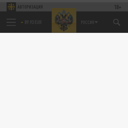
18+
АВТОРИЗАЦИЯ
89.93 EUR
РОССИЯ