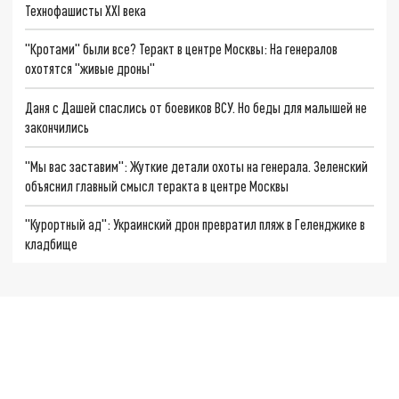
Технофашисты XXI века
"Кротами" были все? Теракт в центре Москвы: На генералов
охотятся "живые дроны"
Даня с Дашей спаслись от боевиков ВСУ. Но беды для малышей не
закончились
"Мы вас заставим": Жуткие детали охоты на генерала. Зеленский
объяснил главный смысл теракта в центре Москвы
"Курортный ад": Украинский дрон превратил пляж в Геленджике в
кладбище